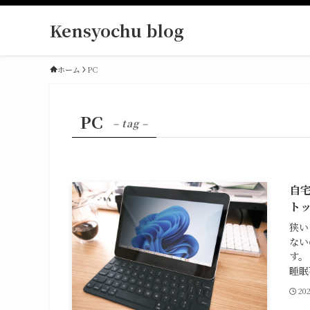
Kensyochu blog
ホーム
PC
PC
– tag –
自宅
ト
狭い
ない
す。
睡眠
20