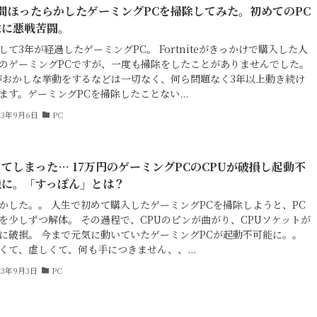
間ほったらかしたゲーミングPCを掃除してみた。初めてのPC
除に悪戦苦闘。
して3年が経過したゲーミングPC。 Fortniteがきっかけで購入した人
のゲーミングPCですが、一度も掃除をしたことがありませんでした。
がおかしな挙動をするなどは一切なく、何ら問題なく3年以上動き続け
ます。ゲーミングPCを掃除したことない...
23年9月6日
PC
てしまった… 17万円のゲーミングPCのCPUが破損し起動不
能に。「すっぽん」とは？
かした。。 人生で初めて購入したゲーミングPCを掃除しようと、PC
を少しずつ解体。 その過程で、CPUのピンが曲がり、CPUソケットが
に破損。 今まで元気に動いていたゲーミングPCが起動不可能に。。
くて、虚しくて、何も手につきません、、...
23年9月3日
PC