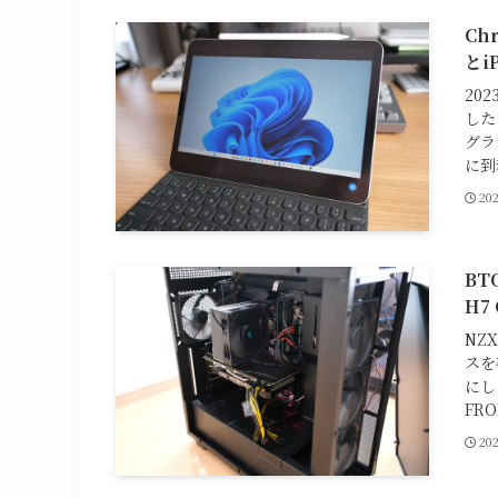
Ch
とi
20
した
グラ
に到
20
BT
H7
NZ
スを
にし
FR
20