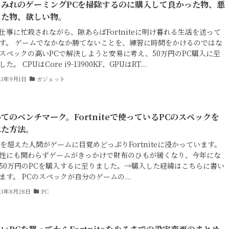
まみれのゲーミングPCを掃除するのに購入して良かった物、悪
った物、欲しい物。
仕事に忙殺されながら、隙あらばFortniteに明け暮れる生活を送って
す。 ゲームでなかなか勝てないことを、練習に時間をかけるのではな
スペックの高いPCで解決しようと安易に考え、50万円のPC購入に至
た。 CPUはCore i9-13900KF、GPUはRT...
23年9月1日
ガジェット
てのベンチマーク。Fortniteで使っているPCのスペックを
べた方法。
歳を超えた人間がゲームに目覚めどっぷりFortniteに浸かっています。
性にも関わらずゲームがきっかけで財布のひもが緩くなり、今年にな
50万円のPCを購入するに至りました。→購入した経緯はこちらに書い
ます。 PCのスペックが自分のゲームの...
23年8月28日
PC