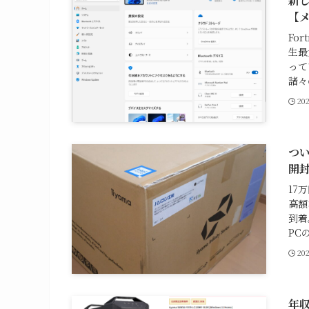
新し
【
Fo
生最
って
諸々
20
つ
開
17
高額
到着
PC
20
年収