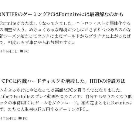
ONTIERのゲーミングPCはFortniteには最適解なのかも
Fortniteがまた楽しくなってきました。ニトロフィストが弱体化する
の調整が入り、めちゃくちゃな環境が少しはおさまりつつあるのかな
新シーズン始まってランクはまだゴールドからプラチナに上がったば
で、相変わらず車にやられ放題ですが...
24年6月10日
PC
めてPCに内蔵ハードディスクを増設した。HDDの増設方法
ムをきっかけに今となっては高額なPCを買うまでになりました。
uTubeでFortniteのプレイ動画を見たことで、自分でもやりたくなり低
ックの事務用PCにゲームをダウンロード。案の定まともにFortniteは
ず、のちに人生初の17万円するゲーミングPC...
24年6月9日
PC