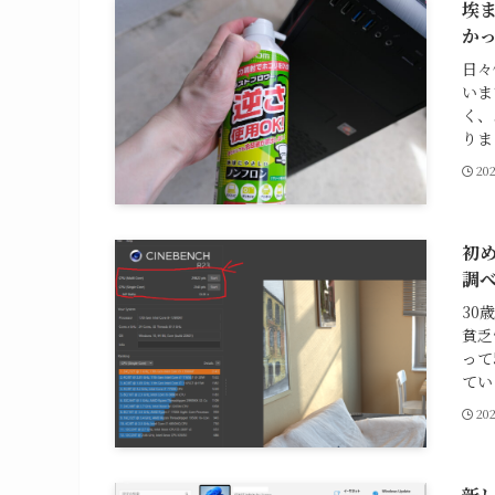
埃
か
日々
いま
く、
りまし
20
初め
調
30
貧乏
って
てい
20