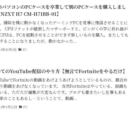
OパソコンのPCケースを卒業して別のPCケースを購入しまし
NZXT H7 CM-H71BB-01】
、掃除を機に動かなくなったゲーミングPCを見事に復活させることに
。 CPUソケットが破損したマザーボードと、ピンがくの字に折れ曲が
CPUは、PCを起動させることができず新しいものを購入。またしても
することになりましたが、動かなかった...
23年10月3日
PC
てのYouTube配信のやり方【無言でFortniteをやるだけ】
uTubeでFortniteの動画をあげようあげようとしているものの、最近め
り動画をあげなくなっています。 当然Fortniteはやっている、録画も
いる、ただただ編集が大変なんです。ブログも書きたいし仕事もある
家のこともあるし…ということで、動画...
23年9月22日
PC