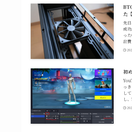
BT
た【
先日
成功
った
出費
20
初め
Yo
っき
して
し、
20