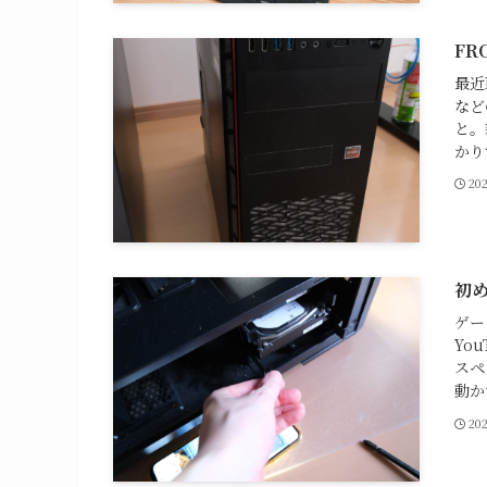
FR
最近
など
と。
かり
20
初
ゲー
Yo
スペ
動か
20