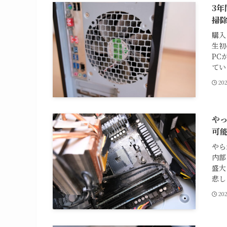
3年
掃
購入
生初
PC
てい
20
やっ
可
やら
内部
盛大
悲し
20