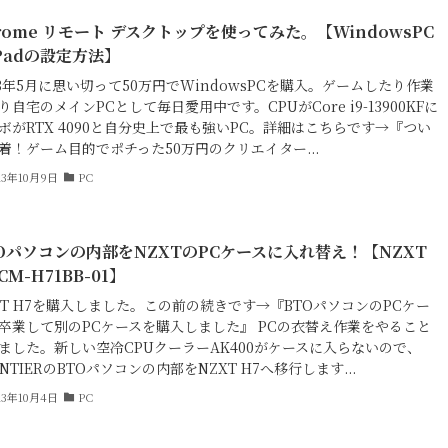
rome リモート デスクトップを使ってみた。【WindowsPC
Padの設定方法】
23年5月に思い切って50万円でWindowsPCを購入。ゲームしたり作業
り自宅のメインPCとして毎日愛用中です。CPUがCore i9-13900KFに
ボがRTX 4090と自分史上で最も強いPC。詳細はこちらです→『つい
着！ゲーム目的でポチった50万円のクリエイター...
23年10月9日
PC
Oパソコンの内部をNZXTのPCケースに入れ替え！【NZXT
 CM-H71BB-01】
XT H7を購入しました。この前の続きです→『BTOパソコンのPCケー
卒業して別のPCケースを購入しました』 PCの衣替え作業をやること
ました。新しい空冷CPUクーラーAK400がケースに入らないので、
ONTIERのBTOパソコンの内部をNZXT H7へ移行します...
23年10月4日
PC