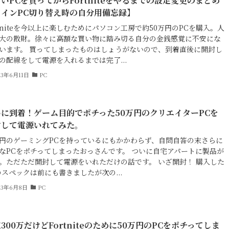
いPCを買ってからFortniteをやるまでの設定変更のまとめ
メインPC切り替え時の自分用備忘録】
rtniteを今以上に楽しむためにパソコン工房で約50万円のPCを購入。人
大の散財。徐々に高額な買い物に踏み切る自分の金銭感覚に不安にな
います。 買ってしまったものはしょうがないので、到着直後に開封し
の配線をして電源を入れるまでは完了...
23年6月11日
PC
いに到着！ゲーム目的でポチった50万円のクリエイターPCを
封して電源いれてみた。
万円のゲーミングPCを持っているにもかかわらず、自問自答の末さらに
なPCをポチってしまったおっさんです。 ついに自宅アパートに製品が
。ただただ開封して電源をいれただけの話です。 いざ開封！ 購入した
のスペックは前にも書きましたが次の...
23年6月8日
PC
300万だけどFortniteのために50万円のPCをポチってしま