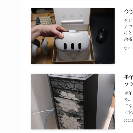
今さ
今と
カで
はと
余裕
20
半
フ
今年
た。
にな
に快適
20