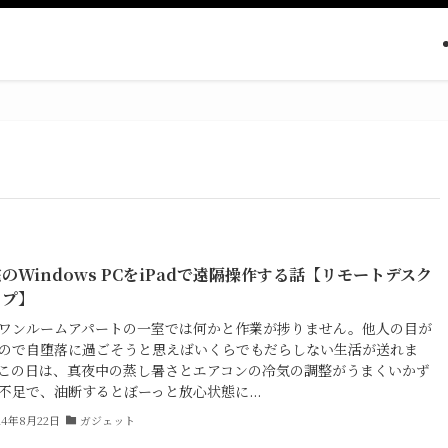
のWindows PCをiPadで遠隔操作する話【リモートデスク
ップ】
ワンルームアパートの一室では何かと作業が捗りません。他人の目が
ので自堕落に過ごそうと思えばいくらでもだらしない生活が送れま
この日は、真夜中の蒸し暑さとエアコンの冷気の調整がうまくいかず
不足で、油断するとぼーっと放心状態に...
24年8月22日
ガジェット