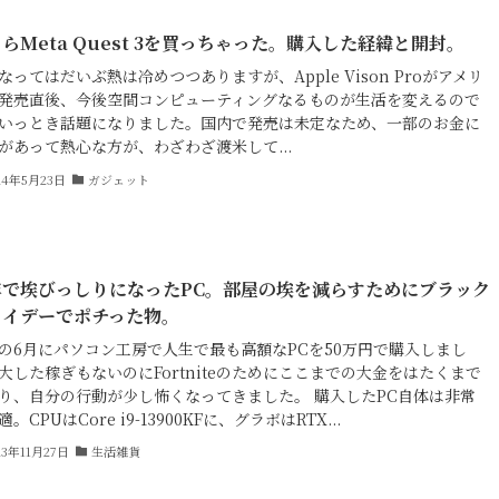
らMeta Quest 3を買っちゃった。購入した経緯と開封。
なってはだいぶ熱は冷めつつありますが、Apple Vison Proがアメリ
発売直後、今後空間コンピューティングなるものが生活を変えるので
いっとき話題になりました。国内で発売は未定なため、一部のお金に
があって熱心な方が、わざわざ渡米して...
24年5月23日
ガジェット
年で埃びっしりになったPC。部屋の埃を減らすためにブラック
ライデーでポチった物。
の6月にパソコン工房で人生で最も高額なPCを50万円で購入しまし
大した稼ぎもないのにFortniteのためにここまでの大金をはたくまで
り、自分の行動が少し怖くなってきました。 購入したPC自体は非常
。CPUはCore i9-13900KFに、グラボはRTX...
23年11月27日
生活雑貨