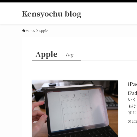
Kensyochu blog
ホーム
Apple
Apple
– tag –
iP
iP
いく
もは
まと
20