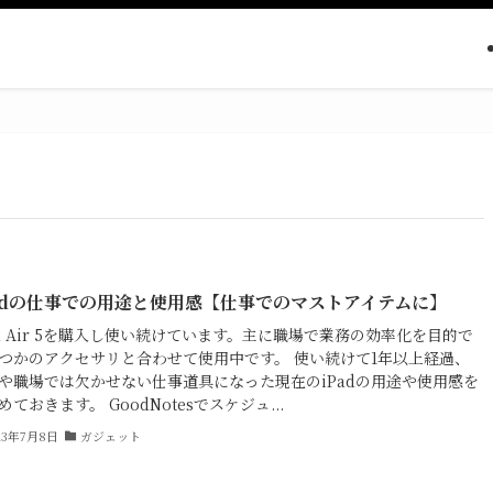
adの仕事での用途と使用感【仕事でのマストアイテムに】
ad Air 5を購入し使い続けています。主に職場で業務の効率化を目的で
つかのアクセサリと合わせて使用中です。 使い続けて1年以上経過、
や職場では欠かせない仕事道具になった現在のiPadの用途や使用感を
めておきます。 GoodNotesでスケジュ...
23年7月8日
ガジェット