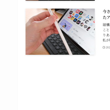
今さ
た
結構
こと
りあ
私が
20