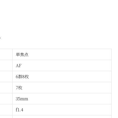
。
単焦点
AF
6群8枚
7枚
35mm
f1.4