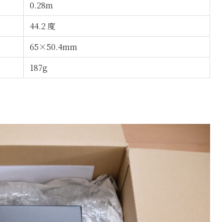
0.28m
44.2 度
65×50.4mm
187g