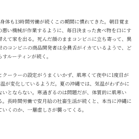
身体も13時間労働が続くこの期間に慣れてきた。朝目覚ま
の悪い機械が作業するように、毎日決まった食べ物を口にす
替えて家を出る。死んだ顔のままコンビニに立ち寄って、異
世のコンビニの商品開発者は全員舌がイカているようで、ど
らすルーティンが続く。
とクーラーの設定がうまくいかず、肌寒くて夜中に1度目が
気温が変化しているようだ。夏の沖縄では、気温がわずかに
ないとならない。寒過ぎるのは問題だが、体質的に肌寒い
る。長時間労働で安月給の社畜生活が続くと、本当に沖縄に
ていくのか、一層虚しさが襲ってくる。