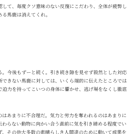
認して、毎度クソ意味のない反復にこだわり、全体が疲弊し
ある馬鹿は消えてくれ。
る。今後もずーと続く。引き続き隙を見せず毅然とした対応
断できない馬鹿に対しては、いくら端的に伝えたところでは
で迫力を持ってこいつの身体に響かせ、逃げ場をなくし徹底
のはあまりに不合理だ。気力と労力を奪われるのはあまりに
伝わらない動物に向かい合う直前に気を引き締める程度でい
ず、その他大多数の素晴らしき人間達のために動いて成果を