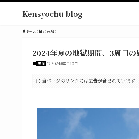
Kensyochu blog
ホーム
life
愚痴
2024年夏の地獄期間、3周目
愚痴
2024年8月10日
当ページのリンクには広告が含まれています