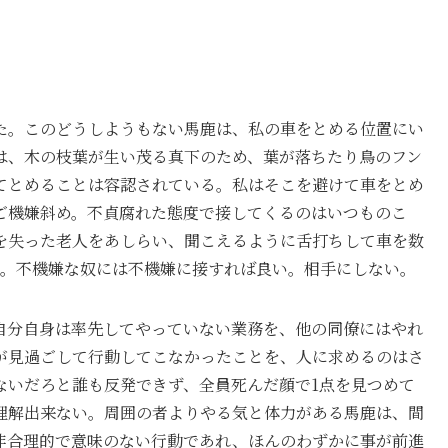
た。このどうしようもない馬鹿は、私の車をとめる位置にい
は、木の枝葉が生い茂る真下のため、葉が落ちたり鳥のフン
てとめることは容認されている。私はそこを避けて車をとめ
ご機嫌斜め。不貞腐れた態度で接してくるのはいつものこ
を失った老人をあしらい、聞こえるように舌打ちして車を数
た。不機嫌な奴には不機嫌に接すれば良い。相手にしない。
自分自身は率先してやっていない業務を、他の同僚にはやれ
が見過ごして行動してこなかったことを、人に求めるのはさ
ないだろと誰も反発できず、全員死んだ顔で1点を見つめて
理解出来ない。周囲の者よりやる気と体力がある馬鹿は、間
非合理的で意味のない行動であれ、ほんのわずかに事が前進