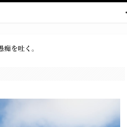
の愚痴を吐く。
。